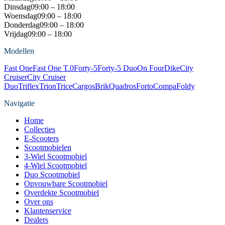
Dinsdag
09:00 – 18:00
Woensdag
09:00 – 18:00
Donderdag
09:00 – 18:00
Vrijdag
09:00 – 18:00
Modellen
Fast One
Fast One T.0
Forty-5
Forty-5 Duo
On Four
Dike
City
Cruiser
City Cruiser
Duo
Triflex
Trion
Trice
Cargos
Brik
Quadros
Forto
Compa
Foldy
Navigatie
Home
Collecties
E-Scooters
Scootmobielen
3-Wiel Scootmobiel
4-Wiel Scootmobiel
Duo Scootmobiel
Opvouwbare Scootmobiel
Overdekte Scootmobiel
Over ons
Klantenservice
Dealers