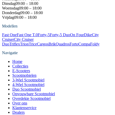
Dinsdag
09:00 – 18:00
Woensdag
09:00 – 18:00
Donderdag
09:00 – 18:00
Vrijdag
09:00 – 18:00
Modellen
Fast One
Fast One T.0
Forty-5
Forty-5 Duo
On Four
Dike
City
Cruiser
City Cruiser
Duo
Triflex
Trion
Trice
Cargos
Brik
Quadros
Forto
Compa
Foldy
Navigatie
Home
Collecties
E-Scooters
Scootmobielen
3-Wiel Scootmobiel
4-Wiel Scootmobiel
Duo Scootmobiel
Opvouwbare Scootmobiel
Overdekte Scootmobiel
Over ons
Klantenservice
Dealers