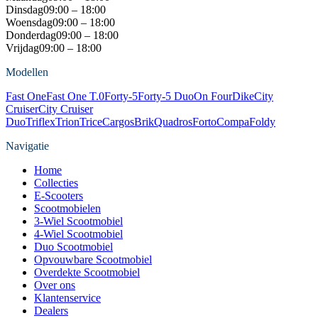
Dinsdag
09:00 – 18:00
Woensdag
09:00 – 18:00
Donderdag
09:00 – 18:00
Vrijdag
09:00 – 18:00
Modellen
Fast One
Fast One T.0
Forty-5
Forty-5 Duo
On Four
Dike
City
Cruiser
City Cruiser
Duo
Triflex
Trion
Trice
Cargos
Brik
Quadros
Forto
Compa
Foldy
Navigatie
Home
Collecties
E-Scooters
Scootmobielen
3-Wiel Scootmobiel
4-Wiel Scootmobiel
Duo Scootmobiel
Opvouwbare Scootmobiel
Overdekte Scootmobiel
Over ons
Klantenservice
Dealers