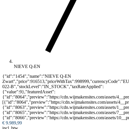
NIEVE Q-EN
{"id":"1454","name":"NIEVE Q-EN
Zwart","price":916513,"priceWithTax":998999,"currencyCode":"E
022-B","stockLevel":"IN_STOCK","taxRateApplied":
{"value":9},"featuredAsset":
{"id":"8064","preview":"https://cdn.wijmakensites.com/assets/4__pre
[{"id":"8064","preview":"https://cdn.wijmakensites.com/assets/4__p
{"id":"8063","preview":"https://cdn.wijmakensites.com/assets/1__pr
{"id":"8065","preview":"https://cdn.wijmakensites.com/assets/7__pr
{"id":"8066","preview":"https://cdn.wijmakensites.com/assets/10__p
€ 9.989,99
incl. btw