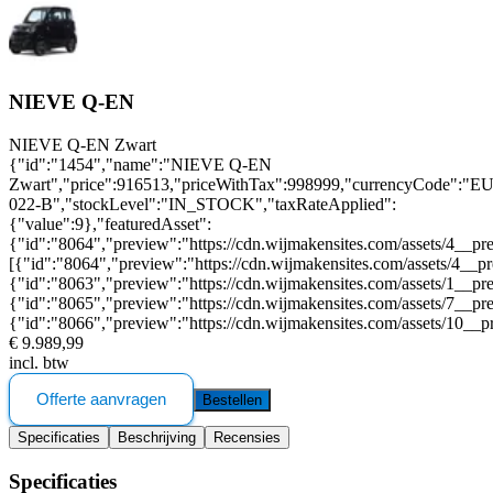
NIEVE Q-EN
NIEVE Q-EN Zwart
{"id":"1454","name":"NIEVE Q-EN
Zwart","price":916513,"priceWithTax":998999,"currencyCode":"E
022-B","stockLevel":"IN_STOCK","taxRateApplied":
{"value":9},"featuredAsset":
{"id":"8064","preview":"https://cdn.wijmakensites.com/assets/4__pre
[{"id":"8064","preview":"https://cdn.wijmakensites.com/assets/4__p
{"id":"8063","preview":"https://cdn.wijmakensites.com/assets/1__pr
{"id":"8065","preview":"https://cdn.wijmakensites.com/assets/7__pr
{"id":"8066","preview":"https://cdn.wijmakensites.com/assets/10__p
€ 9.989,99
incl. btw
Offerte aanvragen
Bestellen
Specificaties
Beschrijving
Recensies
Specificaties