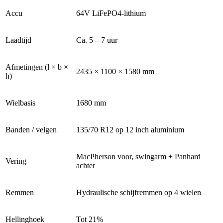
Accu
64V LiFePO4-lithium
Laadtijd
Ca. 5 – 7 uur
Afmetingen (l × b ×
2435 × 1100 × 1580 mm
h)
Wielbasis
1680 mm
Banden / velgen
135/70 R12 op 12 inch aluminium
MacPherson voor, swingarm + Panhard
Vering
achter
Remmen
Hydraulische schijfremmen op 4 wielen
Hellinghoek
Tot 21%