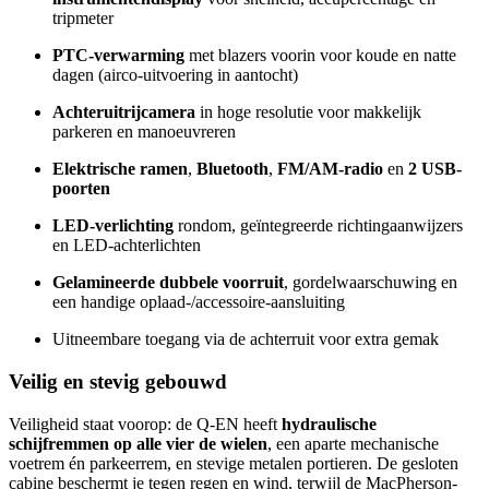
tripmeter
PTC-verwarming
met blazers voorin voor koude en natte
dagen (airco-uitvoering in aantocht)
Achteruitrijcamera
in hoge resolutie voor makkelijk
parkeren en manoeuvreren
Elektrische ramen
,
Bluetooth
,
FM/AM-radio
en
2 USB-
poorten
LED-verlichting
rondom, geïntegreerde richtingaanwijzers
en LED-achterlichten
Gelamineerde dubbele voorruit
, gordelwaarschuwing en
een handige oplaad-/accessoire-aansluiting
Uitneembare toegang via de achterruit voor extra gemak
Veilig en stevig gebouwd
Veiligheid staat voorop: de Q-EN heeft
hydraulische
schijfremmen op alle vier de wielen
, een aparte mechanische
voetrem én parkeerrem, en stevige metalen portieren. De gesloten
cabine beschermt je tegen regen en wind, terwijl de MacPherson-