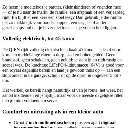
Zo neem je moeiteloos je partner, (klein)kinderen of vrienden mee
— of je nu naar de markt, de familie, een afspraak of een verjaardag
rijdt. En blijft er een keer een stoel leeg? Dan gebruik je die ruimte
net zo makkelijk voor boodschappen, een tas, jas of ander
gezelschapsspul dat je liever niet los naast je voeten hebt liggen.
Volledig elektrisch, tot 45 km/u
De Q-EN rijdt volledig elektrisch en haalt 45 km/u — ideaal voor
korte en middellange ritten in dorp, stad en buitengebied. Geen
brandstof, geen schakelen, geen geluid: je stapt in en rijdt rustig en
soepel weg. De krachtige LiFePO4-lithiumaccu (64V) is goed voor
een royaal dagelijks bereik en laad je gewoon thuis op — aan een
stopcontact in de garage, schuur of op de oprit, in ongeveer 5 tot 7
uur.
Het werkelijke bereik hangt natuurlijk af van je route, het weer, het
aantal inzittenden en je rijstijl, maar voor de meeste dagelijkse ritten
heb je ruim voldoende reserve.
Comfort en uitrusting als in een kleine auto
Groot
7 inch multimediascherm
plus een apart
digitaal
instrumentendisplay
voor snelheid, accupercentage en