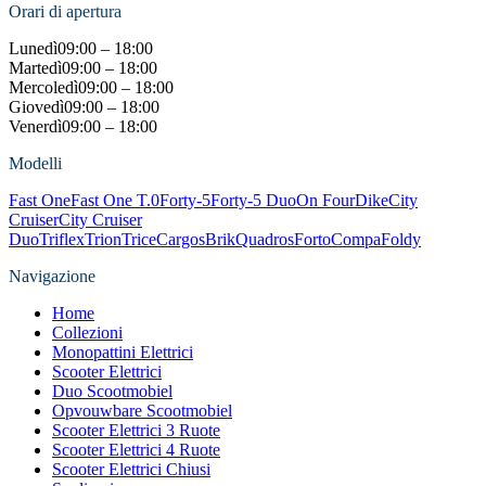
Orari di apertura
Lunedì
09:00 – 18:00
Martedì
09:00 – 18:00
Mercoledì
09:00 – 18:00
Giovedì
09:00 – 18:00
Venerdì
09:00 – 18:00
Modelli
Fast One
Fast One T.0
Forty-5
Forty-5 Duo
On Four
Dike
City
Cruiser
City Cruiser
Duo
Triflex
Trion
Trice
Cargos
Brik
Quadros
Forto
Compa
Foldy
Navigazione
Home
Collezioni
Monopattini Elettrici
Scooter Elettrici
Duo Scootmobiel
Opvouwbare Scootmobiel
Scooter Elettrici 3 Ruote
Scooter Elettrici 4 Ruote
Scooter Elettrici Chiusi