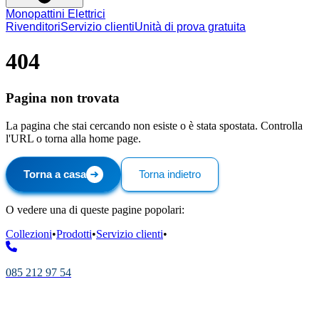
Monopattini Elettrici
Rivenditori
Servizio clienti
Unità di prova gratuita
404
Pagina non trovata
La pagina che stai cercando non esiste o è stata spostata. Controlla
l'URL o torna alla home page.
Torna a casa
Torna indietro
O vedere una di queste pagine popolari:
Collezioni
•
Prodotti
•
Servizio clienti
•
085 212 97 54