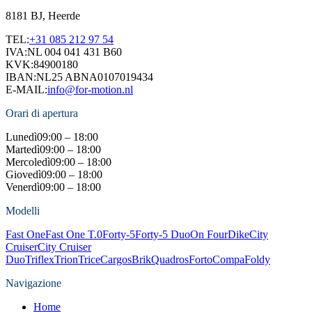
8181 BJ, Heerde
TEL:
+31 085 212 97 54
IVA:
NL 004 041 431 B60
KVK:
84900180
IBAN:
NL25 ABNA0107019434
E-MAIL:
info@for-motion.nl
Orari di apertura
Lunedì
09:00 – 18:00
Martedì
09:00 – 18:00
Mercoledì
09:00 – 18:00
Giovedì
09:00 – 18:00
Venerdì
09:00 – 18:00
Modelli
Fast One
Fast One T.0
Forty-5
Forty-5 Duo
On Four
Dike
City
Cruiser
City Cruiser
Duo
Triflex
Trion
Trice
Cargos
Brik
Quadros
Forto
Compa
Foldy
Navigazione
Home