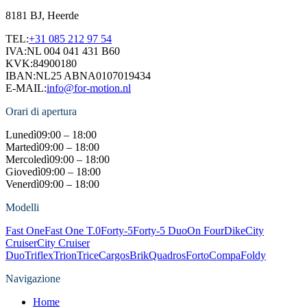
8181 BJ, Heerde
TEL:
+31 085 212 97 54
IVA:
NL 004 041 431 B60
KVK:
84900180
IBAN:
NL25 ABNA0107019434
E-MAIL:
info@for-motion.nl
Orari di apertura
Lunedì
09:00 – 18:00
Martedì
09:00 – 18:00
Mercoledì
09:00 – 18:00
Giovedì
09:00 – 18:00
Venerdì
09:00 – 18:00
Modelli
Fast One
Fast One T.0
Forty-5
Forty-5 Duo
On Four
Dike
City
Cruiser
City Cruiser
Duo
Triflex
Trion
Trice
Cargos
Brik
Quadros
Forto
Compa
Foldy
Navigazione
Home