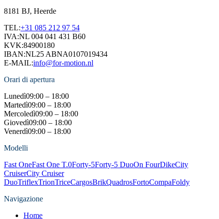
8181 BJ, Heerde
TEL:
+31 085 212 97 54
IVA:
NL 004 041 431 B60
KVK:
84900180
IBAN:
NL25 ABNA0107019434
E-MAIL:
info@for-motion.nl
Orari di apertura
Lunedì
09:00 – 18:00
Martedì
09:00 – 18:00
Mercoledì
09:00 – 18:00
Giovedì
09:00 – 18:00
Venerdì
09:00 – 18:00
Modelli
Fast One
Fast One T.0
Forty-5
Forty-5 Duo
On Four
Dike
City
Cruiser
City Cruiser
Duo
Triflex
Trion
Trice
Cargos
Brik
Quadros
Forto
Compa
Foldy
Navigazione
Home