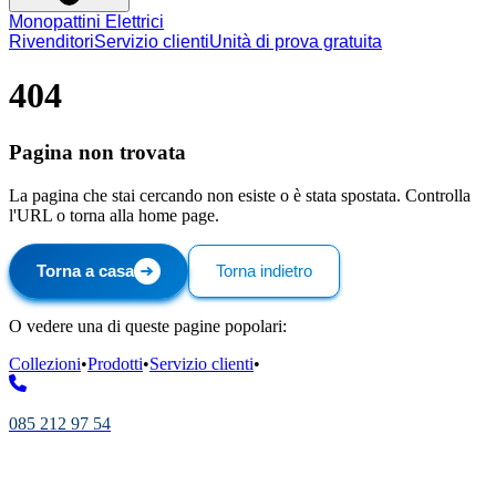
Monopattini Elettrici
Rivenditori
Servizio clienti
Unità di prova gratuita
404
Pagina non trovata
La pagina che stai cercando non esiste o è stata spostata. Controlla
l'URL o torna alla home page.
Torna a casa
Torna indietro
O vedere una di queste pagine popolari:
Collezioni
•
Prodotti
•
Servizio clienti
•
085 212 97 54