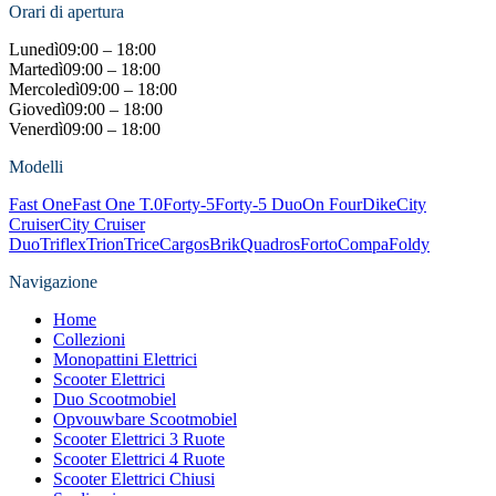
Orari di apertura
Lunedì
09:00 – 18:00
Martedì
09:00 – 18:00
Mercoledì
09:00 – 18:00
Giovedì
09:00 – 18:00
Venerdì
09:00 – 18:00
Modelli
Fast One
Fast One T.0
Forty-5
Forty-5 Duo
On Four
Dike
City
Cruiser
City Cruiser
Duo
Triflex
Trion
Trice
Cargos
Brik
Quadros
Forto
Compa
Foldy
Navigazione
Home
Collezioni
Monopattini Elettrici
Scooter Elettrici
Duo Scootmobiel
Opvouwbare Scootmobiel
Scooter Elettrici 3 Ruote
Scooter Elettrici 4 Ruote
Scooter Elettrici Chiusi