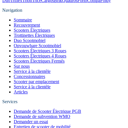
Duo
Triflex
Trion
Trice
Cargos
Brik
Quadros
Forto
Compa
Foldy
Navigation
Sommaire
Recouvrement
Scooters Électriques
Trottinettes Électriques
Duo Scootmobiel
Opvouwbare Scootmobiel
Scooters Électriques 3 Roues
Scooters Électriques 4 Roues
Scooters Électriques Fermés
Sur nous
Service à la clientèle
Concessionnaires
Scooter par emplacement
Service à la clientèle
Articles
Services
Demande de Scooter Électrique PGB
Demande de subvention WMO
Demander un essai
Entretien de scooter de mobilité