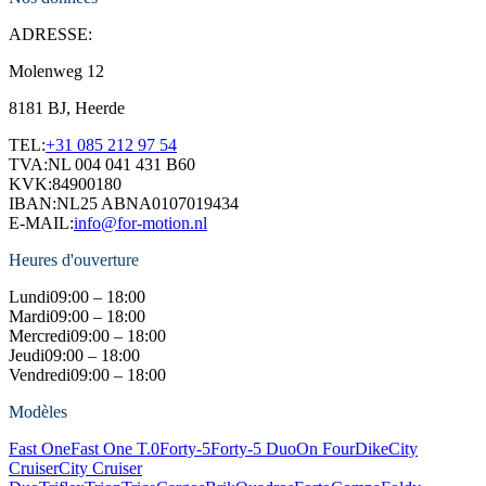
ADRESSE:
Molenweg 12
8181 BJ, Heerde
TEL:
+31 085 212 97 54
TVA:
NL 004 041 431 B60
KVK:
84900180
IBAN:
NL25 ABNA0107019434
E-MAIL:
info@for-motion.nl
Heures d'ouverture
Lundi
09:00 – 18:00
Mardi
09:00 – 18:00
Mercredi
09:00 – 18:00
Jeudi
09:00 – 18:00
Vendredi
09:00 – 18:00
Modèles
Fast One
Fast One T.0
Forty-5
Forty-5 Duo
On Four
Dike
City
Cruiser
City Cruiser