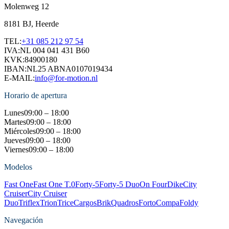
Molenweg 12
8181 BJ, Heerde
TEL:
+31 085 212 97 54
IVA:
NL 004 041 431 B60
KVK:
84900180
IBAN:
NL25 ABNA0107019434
E-MAIL:
info@for-motion.nl
Horario de apertura
Lunes
09:00 – 18:00
Martes
09:00 – 18:00
Miércoles
09:00 – 18:00
Jueves
09:00 – 18:00
Viernes
09:00 – 18:00
Modelos
Fast One
Fast One T.0
Forty-5
Forty-5 Duo
On Four
Dike
City
Cruiser
City Cruiser
Duo
Triflex
Trion
Trice
Cargos
Brik
Quadros
Forto
Compa
Foldy
Navegación