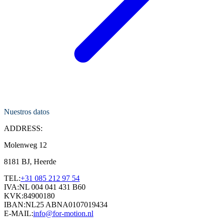
Nuestros datos
ADDRESS:
Molenweg 12
8181 BJ, Heerde
TEL:
+31 085 212 97 54
IVA:
NL 004 041 431 B60
KVK:
84900180
IBAN:
NL25 ABNA0107019434
E-MAIL:
info@for-motion.nl