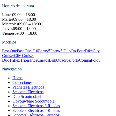
Horario de apertura
Lunes
09:00 – 18:00
Martes
09:00 – 18:00
Miércoles
09:00 – 18:00
Jueves
09:00 – 18:00
Viernes
09:00 – 18:00
Modelos
Fast One
Fast One T.0
Forty-5
Forty-5 Duo
On Four
Dike
City
Cruiser
City Cruiser
Duo
Triflex
Trion
Trice
Cargos
Brik
Quadros
Forto
Compa
Foldy
Navegación
Home
Colecciones
Patinetes Eléctricos
Scooters Eléctricos
Duo Scootmobiel
Opvouwbare Scootmobiel
Scooters Eléctricos 3 Ruedas
Scooters Eléctricos 4 Ruedas
Scooters Eléctricos Cerrados