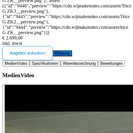
G ZK__preview.png"},"assets":
[{"id":"9446","preview":"https://cdn.wijmakensites.com/assets/Trice
G ZK3__preview.png"},
{"id":"9445","preview":"https://cdn.wijmakensites.com/assets/Trice
G ZK2__preview.png"},
{"id":"9444","preview":"https://cdn.wijmakensites.com/assets/trice
G ZK__preview.png"}]}
€ 2.699,00
inkl. mwst
Angebot anfordern
Ordnung
Medien
Video
Spezifikationen
Warenbezeichnung
Bewertungen
Medien
Video