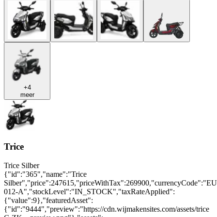
+4
meer
Trice
Trice Silber
{"id":"365","name":"Trice
Silber","price":247615,"priceWithTax":269900,"currencyCode":"E
012-A","stockLevel":"IN_STOCK","taxRateApplied":
{"value":9},"featuredAsset":
{"id":"9444","preview":"https://cdn.wijmakensites.com/assets/trice