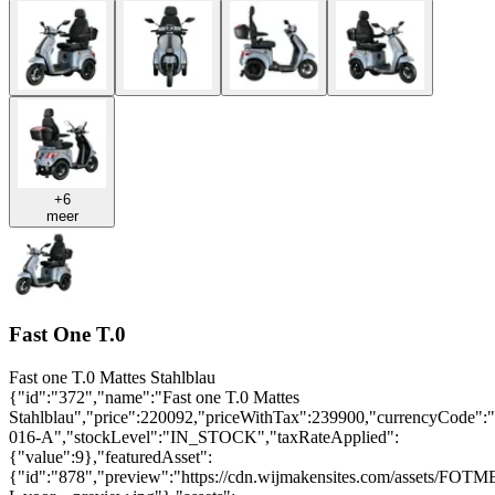
+6
meer
Fast One T.0
Fast one T.0 Mattes Stahlblau
{"id":"372","name":"Fast one T.0 Mattes
Stahlblau","price":220092,"priceWithTax":239900,"currencyCode"
016-A","stockLevel":"IN_STOCK","taxRateApplied":
{"value":9},"featuredAsset":
{"id":"878","preview":"https://cdn.wijmakensites.com/assets/FOTM