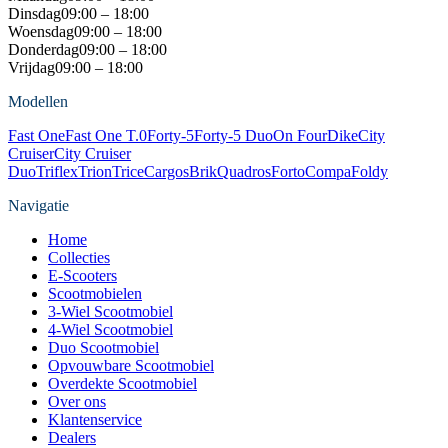
Dinsdag
09:00 – 18:00
Woensdag
09:00 – 18:00
Donderdag
09:00 – 18:00
Vrijdag
09:00 – 18:00
Modellen
Fast One
Fast One T.0
Forty-5
Forty-5 Duo
On Four
Dike
City
Cruiser
City Cruiser
Duo
Triflex
Trion
Trice
Cargos
Brik
Quadros
Forto
Compa
Foldy
Navigatie
Home
Collecties
E-Scooters
Scootmobielen
3-Wiel Scootmobiel
4-Wiel Scootmobiel
Duo Scootmobiel
Opvouwbare Scootmobiel
Overdekte Scootmobiel
Over ons
Klantenservice
Dealers