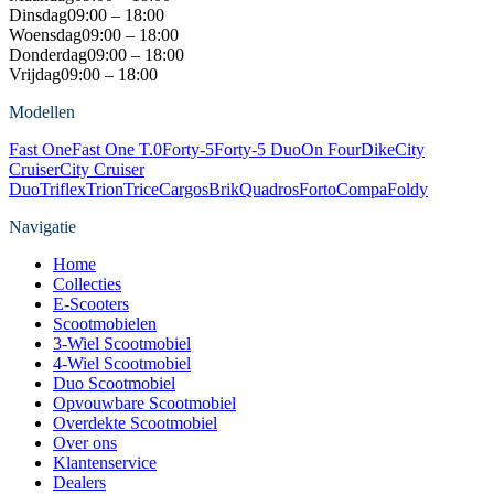
Dinsdag
09:00 – 18:00
Woensdag
09:00 – 18:00
Donderdag
09:00 – 18:00
Vrijdag
09:00 – 18:00
Modellen
Fast One
Fast One T.0
Forty-5
Forty-5 Duo
On Four
Dike
City
Cruiser
City Cruiser
Duo
Triflex
Trion
Trice
Cargos
Brik
Quadros
Forto
Compa
Foldy
Navigatie
Home
Collecties
E-Scooters
Scootmobielen
3-Wiel Scootmobiel
4-Wiel Scootmobiel
Duo Scootmobiel
Opvouwbare Scootmobiel
Overdekte Scootmobiel
Over ons
Klantenservice
Dealers