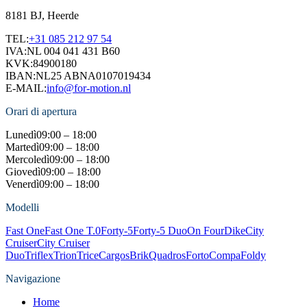
8181 BJ, Heerde
TEL:
+31 085 212 97 54
IVA:
NL 004 041 431 B60
KVK:
84900180
IBAN:
NL25 ABNA0107019434
E-MAIL:
info@for-motion.nl
Orari di apertura
Lunedì
09:00 – 18:00
Martedì
09:00 – 18:00
Mercoledì
09:00 – 18:00
Giovedì
09:00 – 18:00
Venerdì
09:00 – 18:00
Modelli
Fast One
Fast One T.0
Forty-5
Forty-5 Duo
On Four
Dike
City
Cruiser
City Cruiser
Duo
Triflex
Trion
Trice
Cargos
Brik
Quadros
Forto
Compa
Foldy
Navigazione
Home