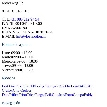
Molenweg 12
8181 BJ, Heerde
TEL:
+31 085 212 97 54
IVA:
NL 004 041 431 B60
KVK:
84900180
IBAN:
NL25 ABNA0107019434
E-MAIL:
info@for-motion.nl
Horario de apertura
Lunes
09:00 – 18:00
Martes
09:00 – 18:00
Miércoles
09:00 – 18:00
Jueves
09:00 – 18:00
Viernes
09:00 – 18:00
Modelos
Fast One
Fast One T.0
Forty-5
Forty-5 Duo
On Four
Dike
City
Cruiser
City Cruiser
Duo
Triflex
Trion
Trice
Cargos
Brik
Quadros
Forto
Compa
Foldy
Navegación