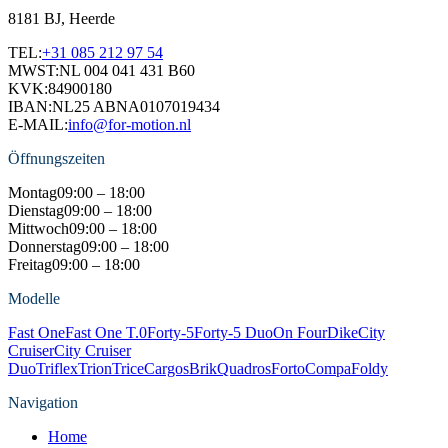
8181 BJ, Heerde
TEL:
+31 085 212 97 54
MWST:
NL 004 041 431 B60
KVK:
84900180
IBAN:
NL25 ABNA0107019434
E-MAIL:
info@for-motion.nl
Öffnungszeiten
Montag
09:00 – 18:00
Dienstag
09:00 – 18:00
Mittwoch
09:00 – 18:00
Donnerstag
09:00 – 18:00
Freitag
09:00 – 18:00
Modelle
Fast One
Fast One T.0
Forty-5
Forty-5 Duo
On Four
Dike
City
Cruiser
City Cruiser
Duo
Triflex
Trion
Trice
Cargos
Brik
Quadros
Forto
Compa
Foldy
Navigation
Home