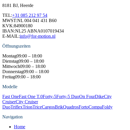
8181 BJ, Heerde
TEL:
+31 085 212 97 54
MWST:
NL 004 041 431 B60
KVK:
84900180
IBAN:
NL25 ABNA0107019434
E-MAIL:
info@for-motion.nl
Öffnungszeiten
Montag
09:00 – 18:00
Dienstag
09:00 – 18:00
Mittwoch
09:00 – 18:00
Donnerstag
09:00 – 18:00
Freitag
09:00 – 18:00
Modelle
Fast One
Fast One T.0
Forty-5
Forty-5 Duo
On Four
Dike
City
Cruiser
City Cruiser
Duo
Triflex
Trion
Trice
Cargos
Brik
Quadros
Forto
Compa
Foldy
Navigation
Home